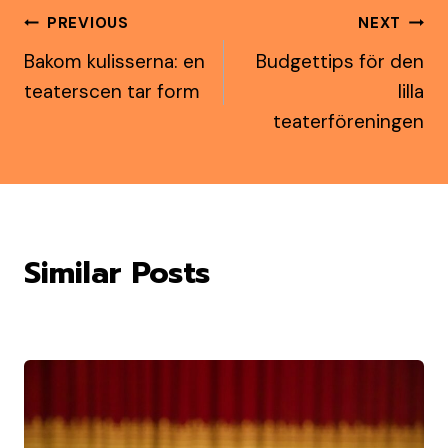
Post
PREVIOUS
NEXT
Bakom kulisserna: en
Budgettips för den
navigation
teaterscen tar form
lilla
teaterföreningen
Similar Posts