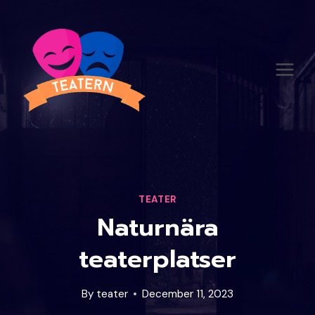
Skip
to
content
TEATER
Naturnära
teaterplatser
By
teater
December 11, 2023