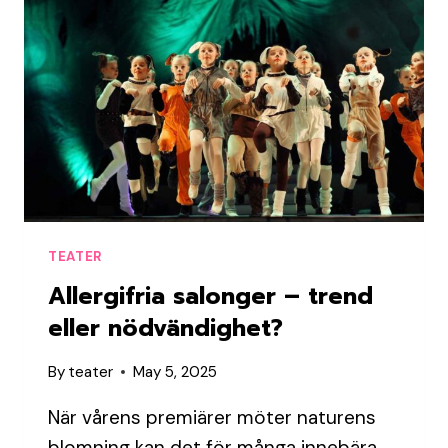
KULISSERNA
TEATER
Allergifria salonger – trend
eller nödvändighet?
By
teater
May 5, 2025
När vårens premiärer möter naturens
blomning kan det för många innebära