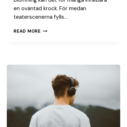
en oväntad krock. För medan
teaterscenerna fylls…
ALLERGIFRIA
READ MORE
SALONGER
–
TREND
ELLER
NÖDVÄNDIGHET?