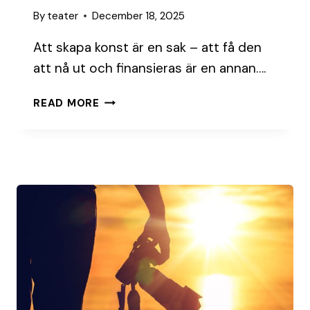
By
teater
December 18, 2025
Att skapa konst är en sak – att få den
att nå ut och finansieras är en annan….
SÅ
READ MORE
HITTAR
KULTURVERKSAMHETER
SINA
SAMARBETSPARTNERS
OCH
FINANSIÄRER