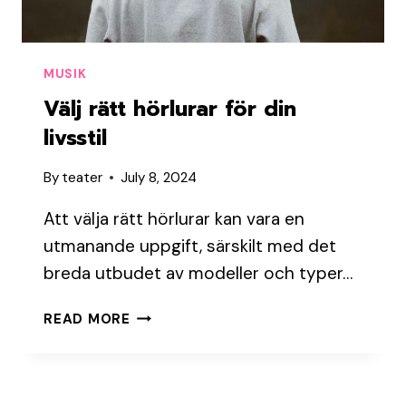
MUSIK
Välj rätt hörlurar för din
livsstil
By
teater
July 8, 2024
Att välja rätt hörlurar kan vara en
utmanande uppgift, särskilt med det
breda utbudet av modeller och typer…
VÄLJ
READ MORE
RÄTT
HÖRLURAR
FÖR
DIN