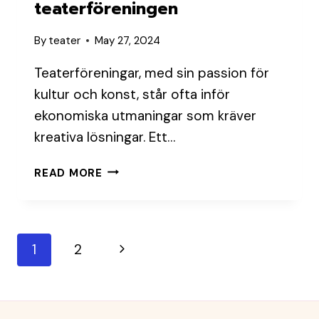
teaterföreningen
By
teater
May 27, 2024
Teaterföreningar, med sin passion för
kultur och konst, står ofta inför
ekonomiska utmaningar som kräver
kreativa lösningar. Ett…
BUDGETTIPS
READ MORE
FÖR
DEN
LILLA
TEATERFÖRENINGEN
Page
Next
1
2
navigation
Page