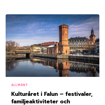
KÄNSLAN
I
KONST
OCH
SCENKONST
ALLMÄNT
Kulturåret i Falun – festivaler,
familjeaktiviteter och