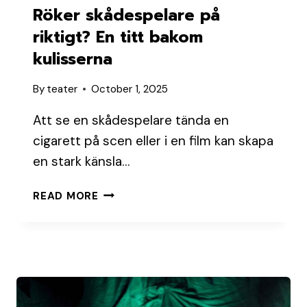
Röker skådespelare på
riktigt? En titt bakom
kulisserna
By
teater
October 1, 2025
Att se en skådespelare tända en
cigarett på scen eller i en film kan skapa
en stark känsla…
RÖKER
READ MORE
SKÅDESPELARE
PÅ
RIKTIGT?
EN
TITT
BAKOM