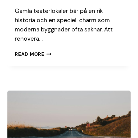
Gamla teaterlokaler bär på en rik
historia och en speciell charm som
moderna byggnader ofta saknar. Att
renovera…
RENOVERA
READ MORE
GAMLA
TEATERLOAKER:
SÅ
HÄR
GÖR
DU