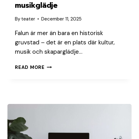
musikglädje
By
teater
December 11, 2025
Falun är mer än bara en historisk
gruvstad – det är en plats där kultur,
musik och skaparglädje…
KULTURÅRET
READ MORE
I
FALUN
–
FESTIVALER,
FAMILJEAKTIVITETER
OCH
MUSIKGLÄDJE