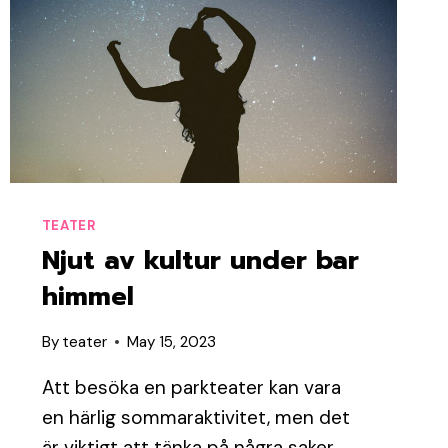
TEATER
Njut av kultur under bar
himmel
By
teater
May 15, 2023
Att besöka en parkteater kan vara
en härlig sommaraktivitet, men det
är viktigt att tänka på några saker…