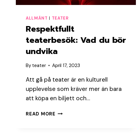
ALLMÄNT
|
TEATER
Respektfullt
teaterbesök: Vad du bör
undvika
By
teater
April 17, 2023
Att gå på teater är en kulturell
upplevelse som kräver mer än bara
att köpa en biljett och…
RESPEKTFULLT
READ MORE
TEATERBESÖK:
VAD
DU