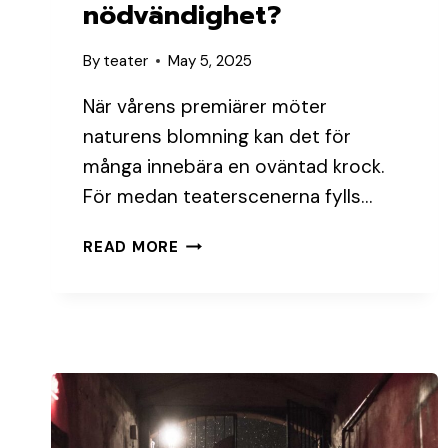
nödvändighet?
By
teater
May 5, 2025
När vårens premiärer möter
naturens blomning kan det för
många innebära en oväntad krock.
För medan teaterscenerna fylls…
ALLERGIFRIA
READ MORE
SALONGER
–
TREND
ELLER
NÖDVÄNDIGHET?