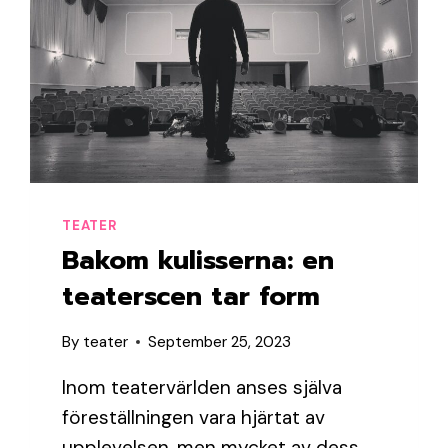
TEATER
Bakom kulisserna: en
teaterscen tar form
By
teater
September 25, 2023
Inom teatervärlden anses själva
föreställningen vara hjärtat av
upplevelsen, men mycket av dess