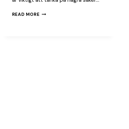
NJUT
READ MORE
AV
KULTUR
UNDER
BAR
HIMMEL