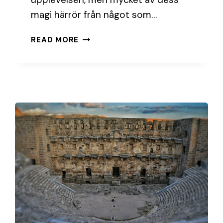
magi härrör från något som…
BAKOM
READ MORE
KULISSERNA:
EN
TEATERSCEN
TAR
FORM