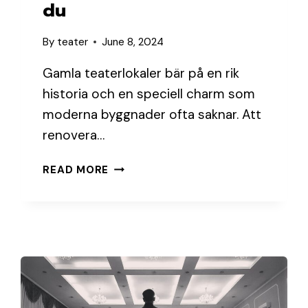
du
By
teater
June 8, 2024
Gamla teaterlokaler bär på en rik
historia och en speciell charm som
moderna byggnader ofta saknar. Att
renovera…
RENOVERA
READ MORE
GAMLA
TEATERLOAKER:
SÅ
HÄR
GÖR
DU