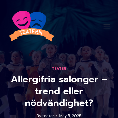
Skip
to
content
TEATER
Allergifria salonger –
trend eller
nödvändighet?
By
teater
May 5, 2025